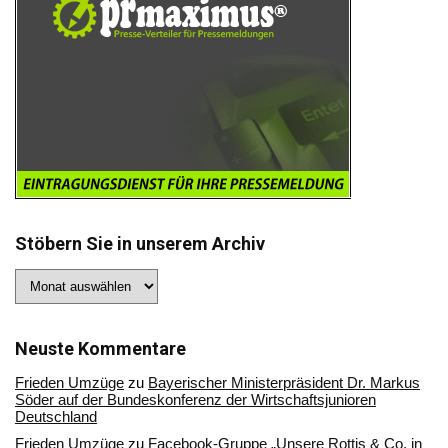
Stöbern Sie in unserem Archiv
Stöbern
Sie
in
unserem
Archiv
Neuste Kommentare
Frieden Umzüge
zu
Bayerischer Ministerpräsident Dr. Markus
Söder auf der Bundeskonferenz der Wirtschaftsjunioren
Deutschland
Frieden Umzüge
zu
Facebook-Gruppe „Unsere Rottis & Co, in