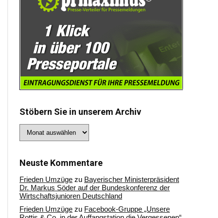
Stöbern Sie in unserem Archiv
Stöbern
Sie
in
unserem
Archiv
Neuste Kommentare
Frieden Umzüge
zu
Bayerischer Ministerpräsident
Dr. Markus Söder auf der Bundeskonferenz der
Wirtschaftsjunioren Deutschland
Frieden Umzüge
zu
Facebook-Gruppe „Unsere
Rottis & Co, in der Auffangstation die Vergessenen“