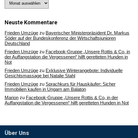
Stöbern
Sie
in
unserem
Archiv
Neuste Kommentare
Frieden Umzüge
zu
Bayerischer Ministerpräsident Dr. Markus
Söder auf der Bundeskonferenz der Wirtschaftsjunioren
Deutschland
Frieden Umzüge
zu
Facebook-Gruppe „Unsere Rottis & Co, in
der Auffangstation die Vergessenen“ hilft geretteten Hunden in
Not
Frieden Umzüge
zu
Exklusive Winterangebote: Individuelle
Gesichtsmassage bei Natalie Stahl
Frieden Umzüge
zu
Sprachkurs für Hauskäufer: Sicher
Immobilien kaufen in Ungarn am Balaton
Marion
zu
Facebook-Gruppe „Unsere Rottis & Co, in der
Auffangstation die Vergessenen“ hilft geretteten Hunden in Not
Über Uns