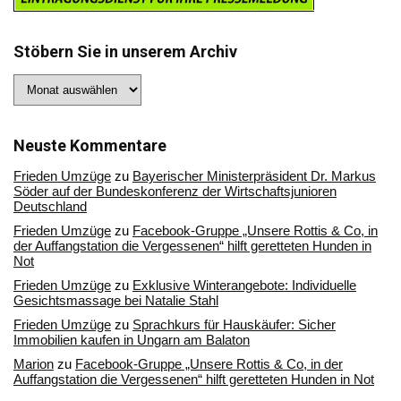
Stöbern Sie in unserem Archiv
Stöbern
Sie
in
unserem
Archiv
Neuste Kommentare
Frieden Umzüge
zu
Bayerischer Ministerpräsident Dr. Markus
Söder auf der Bundeskonferenz der Wirtschaftsjunioren
Deutschland
Frieden Umzüge
zu
Facebook-Gruppe „Unsere Rottis & Co, in
der Auffangstation die Vergessenen“ hilft geretteten Hunden in
Not
Frieden Umzüge
zu
Exklusive Winterangebote: Individuelle
Gesichtsmassage bei Natalie Stahl
Frieden Umzüge
zu
Sprachkurs für Hauskäufer: Sicher
Immobilien kaufen in Ungarn am Balaton
Marion
zu
Facebook-Gruppe „Unsere Rottis & Co, in der
Auffangstation die Vergessenen“ hilft geretteten Hunden in Not