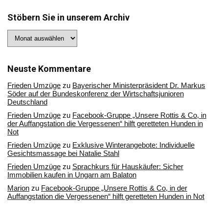
Stöbern Sie in unserem Archiv
Stöbern
Sie
in
unserem
Archiv
Neuste Kommentare
Frieden Umzüge
zu
Bayerischer Ministerpräsident Dr. Markus
Söder auf der Bundeskonferenz der Wirtschaftsjunioren
Deutschland
Frieden Umzüge
zu
Facebook-Gruppe „Unsere Rottis & Co, in
der Auffangstation die Vergessenen“ hilft geretteten Hunden in
Not
Frieden Umzüge
zu
Exklusive Winterangebote: Individuelle
Gesichtsmassage bei Natalie Stahl
Frieden Umzüge
zu
Sprachkurs für Hauskäufer: Sicher
Immobilien kaufen in Ungarn am Balaton
Marion
zu
Facebook-Gruppe „Unsere Rottis & Co, in der
Auffangstation die Vergessenen“ hilft geretteten Hunden in Not