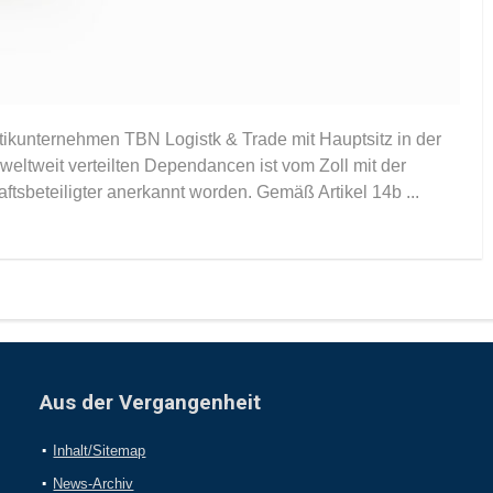
stikunternehmen TBN Logistk & Trade mit Hauptsitz in der
eltweit verteilten Dependancen ist vom Zoll mit der
ftsbeteiligter anerkannt worden. Gemäß Artikel 14b ...
Aus der Vergangenheit
Inhalt/Sitemap
News-Archiv