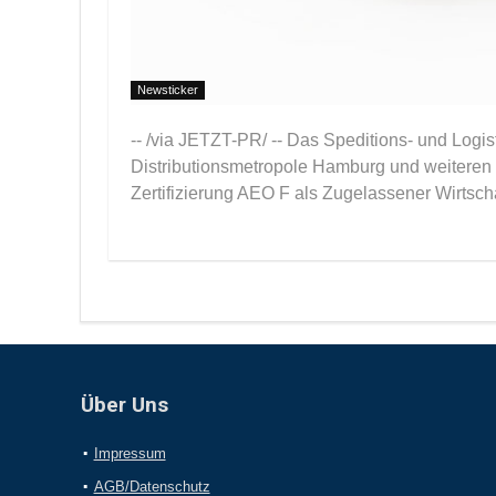
Newsticker
-- /via JETZT-PR/ -- Das Speditions- und Logi
Distributionsmetropole Hamburg und weiteren w
Zertifizierung AEO F als Zugelassener Wirtscha
Über Uns
Impressum
AGB/Datenschutz