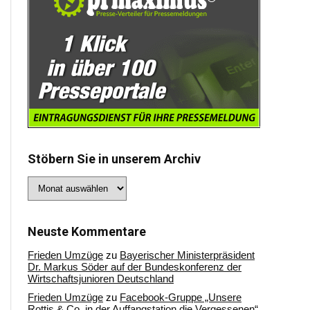
Stöbern Sie in unserem Archiv
Stöbern
Sie
in
unserem
Archiv
Neuste Kommentare
Frieden Umzüge
zu
Bayerischer Ministerpräsident
Dr. Markus Söder auf der Bundeskonferenz der
Wirtschaftsjunioren Deutschland
Frieden Umzüge
zu
Facebook-Gruppe „Unsere
Rottis & Co, in der Auffangstation die Vergessenen“