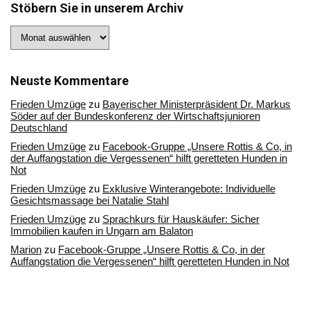
Stöbern Sie in unserem Archiv
Stöbern
Sie
in
unserem
Archiv
Neuste Kommentare
Frieden Umzüge
zu
Bayerischer Ministerpräsident Dr. Markus
Söder auf der Bundeskonferenz der Wirtschaftsjunioren
Deutschland
Frieden Umzüge
zu
Facebook-Gruppe „Unsere Rottis & Co, in
der Auffangstation die Vergessenen“ hilft geretteten Hunden in
Not
Frieden Umzüge
zu
Exklusive Winterangebote: Individuelle
Gesichtsmassage bei Natalie Stahl
Frieden Umzüge
zu
Sprachkurs für Hauskäufer: Sicher
Immobilien kaufen in Ungarn am Balaton
Marion
zu
Facebook-Gruppe „Unsere Rottis & Co, in der
Auffangstation die Vergessenen“ hilft geretteten Hunden in Not