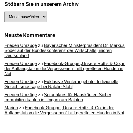
Stöbern Sie in unserem Archiv
Stöbern
Sie
in
unserem
Archiv
Neuste Kommentare
Frieden Umzüge
zu
Bayerischer Ministerpräsident Dr. Markus
Söder auf der Bundeskonferenz der Wirtschaftsjunioren
Deutschland
Frieden Umzüge
zu
Facebook-Gruppe „Unsere Rottis & Co, in
der Auffangstation die Vergessenen“ hilft geretteten Hunden in
Not
Frieden Umzüge
zu
Exklusive Winterangebote: Individuelle
Gesichtsmassage bei Natalie Stahl
Frieden Umzüge
zu
Sprachkurs für Hauskäufer: Sicher
Immobilien kaufen in Ungarn am Balaton
Marion
zu
Facebook-Gruppe „Unsere Rottis & Co, in der
Auffangstation die Vergessenen“ hilft geretteten Hunden in Not