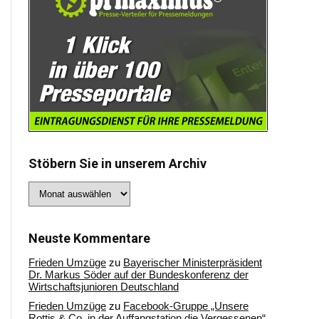
Stöbern Sie in unserem Archiv
Stöbern
Sie
in
unserem
Archiv
Neuste Kommentare
Frieden Umzüge
zu
Bayerischer Ministerpräsident
Dr. Markus Söder auf der Bundeskonferenz der
Wirtschaftsjunioren Deutschland
Frieden Umzüge
zu
Facebook-Gruppe „Unsere
Rottis & Co, in der Auffangstation die Vergessenen“