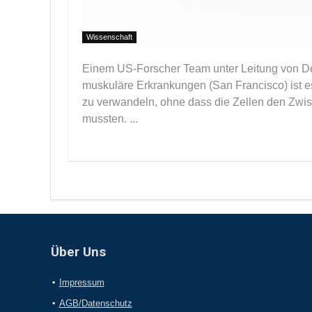
Wissenschaft
Einem US-Forscher Team unter Leitung von Dee
muskuläre Erkrankungen (San Francisco) ist 
zu verwandeln, ohne dass die Zellen den Zwi
mussten. ...
Über Uns
Impressum
AGB/Datenschutz