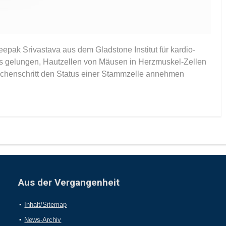
pak Srivastava aus dem Gladstone Institut für kardio-
es gelungen, Hautzellen von Mäusen in Herzmuskel-Zellen
schenschritt den Status einer Stammzelle annehmen
Aus der Vergangenheit
Inhalt/Sitemap
News-Archiv