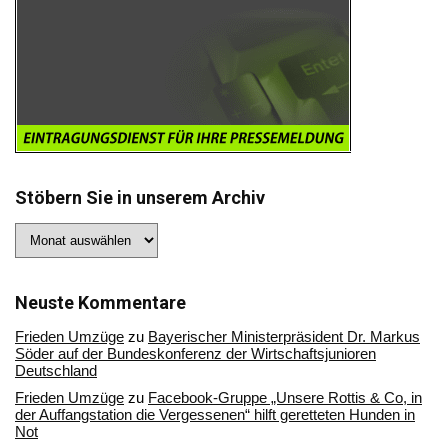
Stöbern Sie in unserem Archiv
Stöbern
Sie
in
unserem
Archiv
Neuste Kommentare
Frieden Umzüge
zu
Bayerischer Ministerpräsident Dr. Markus
Söder auf der Bundeskonferenz der Wirtschaftsjunioren
Deutschland
Frieden Umzüge
zu
Facebook-Gruppe „Unsere Rottis & Co, in
der Auffangstation die Vergessenen“ hilft geretteten Hunden in
Not