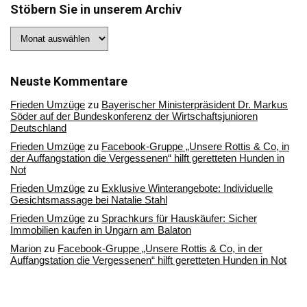
Stöbern Sie in unserem Archiv
Stöbern
Sie
in
unserem
Archiv
Neuste Kommentare
Frieden Umzüge
zu
Bayerischer Ministerpräsident Dr. Markus
Söder auf der Bundeskonferenz der Wirtschaftsjunioren
Deutschland
Frieden Umzüge
zu
Facebook-Gruppe „Unsere Rottis & Co, in
der Auffangstation die Vergessenen“ hilft geretteten Hunden in
Not
Frieden Umzüge
zu
Exklusive Winterangebote: Individuelle
Gesichtsmassage bei Natalie Stahl
Frieden Umzüge
zu
Sprachkurs für Hauskäufer: Sicher
Immobilien kaufen in Ungarn am Balaton
Marion
zu
Facebook-Gruppe „Unsere Rottis & Co, in der
Auffangstation die Vergessenen“ hilft geretteten Hunden in Not