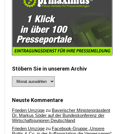
Stöbern Sie in unserem Archiv
Stöbern
Sie
in
unserem
Archiv
Neuste Kommentare
Frieden Umzüge
zu
Bayerischer Ministerpräsident
Dr. Markus Söder auf der Bundeskonferenz der
Wirtschaftsjunioren Deutschland
Frieden Umzüge
zu
Facebook-Gruppe „Unsere
Rottis & Co, in der Auffangstation die Vergessenen“