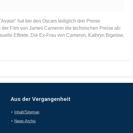
n "Avatar" hat bei den Oscars lediglich drei Preise
der Film von James Cameron die technischen Preise ab:
suelle Effekte. Die Ex-Frau von Cameron, Kathryn Bigelow,
Aus der Vergangenheit
Inhalt/Sitemap
News-Archiv