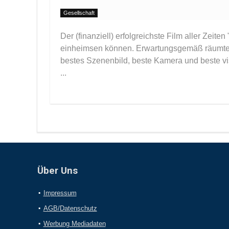
Gesellschaft
Der (finanziell) erfolgreichste Film aller Zeite
einheimsen können. Erwartungsgemäß räumte 
bestes Szenenbild, beste Kamera und beste vi
...
Über Uns
Impressum
AGB/Datenschutz
Werbung Mediadaten