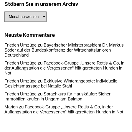
Stöbern Sie in unserem Archiv
Stöbern
Sie
in
unserem
Archiv
Neuste Kommentare
Frieden Umzüge
zu
Bayerischer Ministerpräsident Dr. Markus
Söder auf der Bundeskonferenz der Wirtschaftsjunioren
Deutschland
Frieden Umzüge
zu
Facebook-Gruppe „Unsere Rottis & Co, in
der Auffangstation die Vergessenen“ hilft geretteten Hunden in
Not
Frieden Umzüge
zu
Exklusive Winterangebote: Individuelle
Gesichtsmassage bei Natalie Stahl
Frieden Umzüge
zu
Sprachkurs für Hauskäufer: Sicher
Immobilien kaufen in Ungarn am Balaton
Marion
zu
Facebook-Gruppe „Unsere Rottis & Co, in der
Auffangstation die Vergessenen“ hilft geretteten Hunden in Not