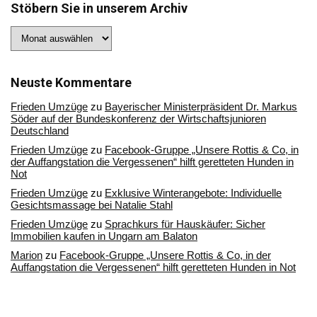
Stöbern Sie in unserem Archiv
Stöbern
Sie
in
unserem
Archiv
Neuste Kommentare
Frieden Umzüge
zu
Bayerischer Ministerpräsident Dr. Markus
Söder auf der Bundeskonferenz der Wirtschaftsjunioren
Deutschland
Frieden Umzüge
zu
Facebook-Gruppe „Unsere Rottis & Co, in
der Auffangstation die Vergessenen“ hilft geretteten Hunden in
Not
Frieden Umzüge
zu
Exklusive Winterangebote: Individuelle
Gesichtsmassage bei Natalie Stahl
Frieden Umzüge
zu
Sprachkurs für Hauskäufer: Sicher
Immobilien kaufen in Ungarn am Balaton
Marion
zu
Facebook-Gruppe „Unsere Rottis & Co, in der
Auffangstation die Vergessenen“ hilft geretteten Hunden in Not