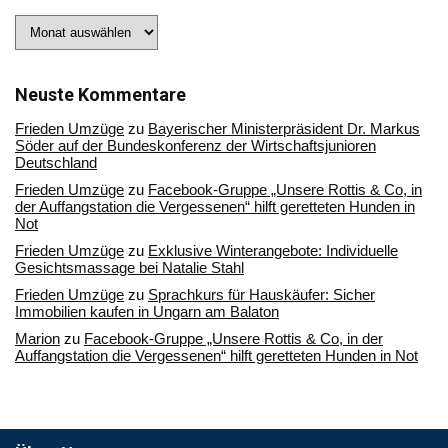
Stöbern
Sie
in
unserem
Archiv
Neuste Kommentare
Frieden Umzüge
zu
Bayerischer Ministerpräsident Dr. Markus
Söder auf der Bundeskonferenz der Wirtschaftsjunioren
Deutschland
Frieden Umzüge
zu
Facebook-Gruppe „Unsere Rottis & Co, in
der Auffangstation die Vergessenen“ hilft geretteten Hunden in
Not
Frieden Umzüge
zu
Exklusive Winterangebote: Individuelle
Gesichtsmassage bei Natalie Stahl
Frieden Umzüge
zu
Sprachkurs für Hauskäufer: Sicher
Immobilien kaufen in Ungarn am Balaton
Marion
zu
Facebook-Gruppe „Unsere Rottis & Co, in der
Auffangstation die Vergessenen“ hilft geretteten Hunden in Not