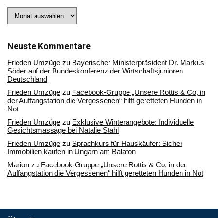
Stöbern
Sie
in
unserem
Archiv
Neuste Kommentare
Frieden Umzüge
zu
Bayerischer Ministerpräsident Dr. Markus
Söder auf der Bundeskonferenz der Wirtschaftsjunioren
Deutschland
Frieden Umzüge
zu
Facebook-Gruppe „Unsere Rottis & Co, in
der Auffangstation die Vergessenen“ hilft geretteten Hunden in
Not
Frieden Umzüge
zu
Exklusive Winterangebote: Individuelle
Gesichtsmassage bei Natalie Stahl
Frieden Umzüge
zu
Sprachkurs für Hauskäufer: Sicher
Immobilien kaufen in Ungarn am Balaton
Marion
zu
Facebook-Gruppe „Unsere Rottis & Co, in der
Auffangstation die Vergessenen“ hilft geretteten Hunden in Not