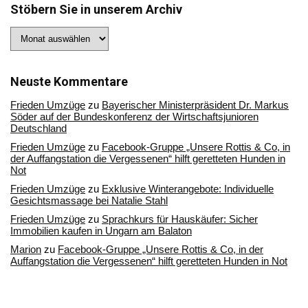
Stöbern Sie in unserem Archiv
Stöbern
Sie
in
unserem
Archiv
Neuste Kommentare
Frieden Umzüge
zu
Bayerischer Ministerpräsident Dr. Markus
Söder auf der Bundeskonferenz der Wirtschaftsjunioren
Deutschland
Frieden Umzüge
zu
Facebook-Gruppe „Unsere Rottis & Co, in
der Auffangstation die Vergessenen“ hilft geretteten Hunden in
Not
Frieden Umzüge
zu
Exklusive Winterangebote: Individuelle
Gesichtsmassage bei Natalie Stahl
Frieden Umzüge
zu
Sprachkurs für Hauskäufer: Sicher
Immobilien kaufen in Ungarn am Balaton
Marion
zu
Facebook-Gruppe „Unsere Rottis & Co, in der
Auffangstation die Vergessenen“ hilft geretteten Hunden in Not