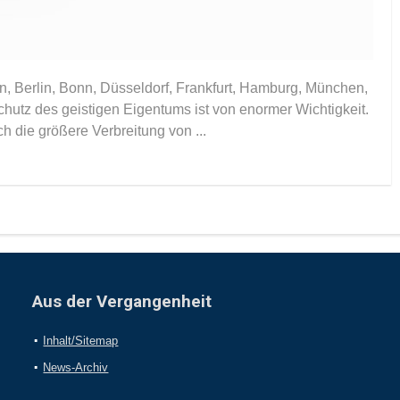
, Berlin, Bonn, Düsseldorf, Frankfurt, Hamburg, München,
chutz des geistigen Eigentums ist von enormer Wichtigkeit.
h die größere Verbreitung von ...
Aus der Vergangenheit
Inhalt/Sitemap
News-Archiv