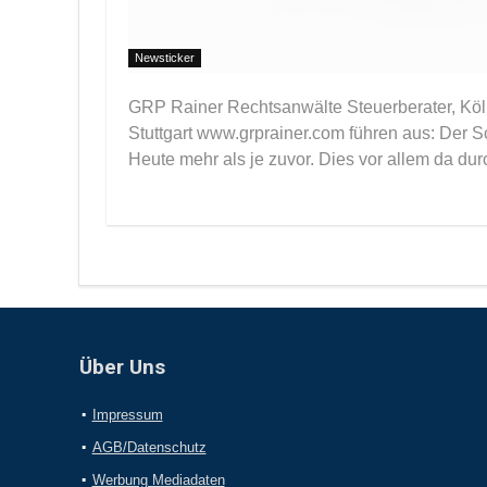
Newsticker
GRP Rainer Rechtsanwälte Steuerberater, Köln
Stuttgart www.grprainer.com führen aus: Der S
Heute mehr als je zuvor. Dies vor allem da durc
Über Uns
Impressum
AGB/Datenschutz
Werbung Mediadaten