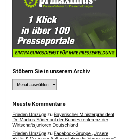
Stöbern Sie in unserem Archiv
Stöbern
Sie
in
unserem
Archiv
Neuste Kommentare
Frieden Umzüge
zu
Bayerischer Ministerpräsident
Dr. Markus Söder auf der Bundeskonferenz der
Wirtschaftsjunioren Deutschland
Frieden Umzüge
zu
Facebook-Gruppe „Unsere
Rottis & Co, in der Auffangstation die Vergessenen“