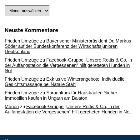
Stöbern
Sie
in
unserem
Archiv
Neuste Kommentare
Frieden Umzüge
zu
Bayerischer Ministerpräsident Dr. Markus
Söder auf der Bundeskonferenz der Wirtschaftsjunioren
Deutschland
Frieden Umzüge
zu
Facebook-Gruppe „Unsere Rottis & Co, in
der Auffangstation die Vergessenen“ hilft geretteten Hunden in
Not
Frieden Umzüge
zu
Exklusive Winterangebote: Individuelle
Gesichtsmassage bei Natalie Stahl
Frieden Umzüge
zu
Sprachkurs für Hauskäufer: Sicher
Immobilien kaufen in Ungarn am Balaton
Marion
zu
Facebook-Gruppe „Unsere Rottis & Co, in der
Auffangstation die Vergessenen“ hilft geretteten Hunden in Not