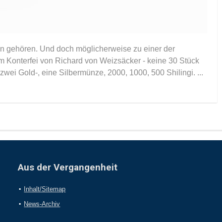
sten gehören. Und doch möglicherweise zu einer der
m Konterfei von Richard von Weizsäcker - keine 30 Stück
zwei Gold-, eine Silbermünze, 2000, 1000, 500 Shilingi. ...
Aus der Vergangenheit
Inhalt/Sitemap
News-Archiv