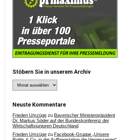
Stöbern Sie in unserem Archiv
Stöbern
Sie
in
unserem
Archiv
Neuste Kommentare
Frieden Umzüge
zu
Bayerischer Ministerpräsident
Dr. Markus Söder auf der Bundeskonferenz der
Wirtschaftsjunioren Deutschland
Frieden Umzüge
zu
Facebook-Gruppe „Unsere
Rottis & Co, in der Auffangstation die Vergessenen“