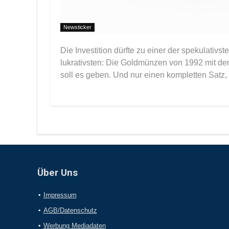
Newsticker
Die Investition dürfte zu einer der spekulativ
lukrativsten: Die Goldmünzen von 1992 mit de
soll es geben. Und nur einen kompletten Satz, 
Über Uns
Impressum
AGB/Datenschutz
Werbung Mediadaten