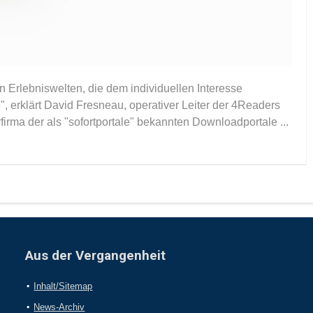
in Erlebniswelten, die dem individuellen Interesse
, erklärt David Fresneau, operativer Leiter der 4Readers
rma der als "sofortportale" bekannten Downloadportale ...
Aus der Vergangenheit
Inhalt/Sitemap
News-Archiv