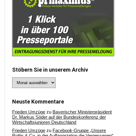
Stöbern Sie in unserem Archiv
Stöbern
Sie
in
unserem
Archiv
Neuste Kommentare
Frieden Umzüge
zu
Bayerischer Ministerpräsident
Dr. Markus Söder auf der Bundeskonferenz der
Wirtschaftsjunioren Deutschland
Frieden Umzüge
zu
Facebook-Gruppe „Unsere
Rottis & Co, in der Auffangstation die Vergessenen“