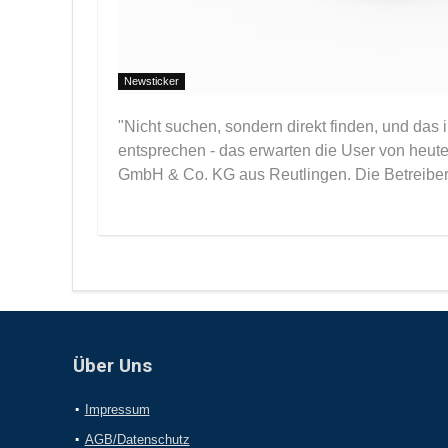
Newsticker
"Nicht suchen, sondern direkt finden, und das 
entsprechen - das erwarten die User von heute"
GmbH & Co. KG aus Reutlingen. Die Betreiberfi
Über Uns
Impressum
AGB/Datenschutz