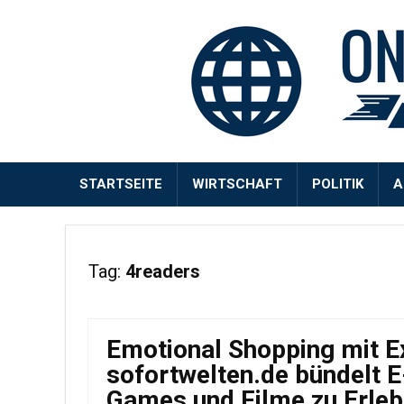
STARTSEITE
WIRTSCHAFT
POLITIK
A
Tag:
4readers
Emotional Shopping mit E
sofortwelten.de bündelt E
Games und Filme zu Erleb