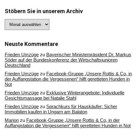
Stöbern Sie in unserem Archiv
Stöbern
Sie
in
unserem
Archiv
Neuste Kommentare
Frieden Umzüge
zu
Bayerischer Ministerpräsident Dr. Markus
Söder auf der Bundeskonferenz der Wirtschaftsjunioren
Deutschland
Frieden Umzüge
zu
Facebook-Gruppe „Unsere Rottis & Co, in
der Auffangstation die Vergessenen“ hilft geretteten Hunden in
Not
Frieden Umzüge
zu
Exklusive Winterangebote: Individuelle
Gesichtsmassage bei Natalie Stahl
Frieden Umzüge
zu
Sprachkurs für Hauskäufer: Sicher
Immobilien kaufen in Ungarn am Balaton
Marion
zu
Facebook-Gruppe „Unsere Rottis & Co, in der
Auffangstation die Vergessenen“ hilft geretteten Hunden in Not