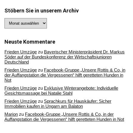
Stöbern Sie in unserem Archiv
Stöbern
Sie
in
unserem
Archiv
Neuste Kommentare
Frieden Umzüge
zu
Bayerischer Ministerpräsident Dr. Markus
Söder auf der Bundeskonferenz der Wirtschaftsjunioren
Deutschland
Frieden Umzüge
zu
Facebook-Gruppe „Unsere Rottis & Co, in
der Auffangstation die Vergessenen“ hilft geretteten Hunden in
Not
Frieden Umzüge
zu
Exklusive Winterangebote: Individuelle
Gesichtsmassage bei Natalie Stahl
Frieden Umzüge
zu
Sprachkurs für Hauskäufer: Sicher
Immobilien kaufen in Ungarn am Balaton
Marion
zu
Facebook-Gruppe „Unsere Rottis & Co, in der
Auffangstation die Vergessenen“ hilft geretteten Hunden in Not