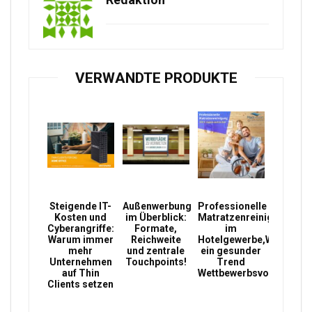
VERWANDTE PRODUKTE
Steigende IT-
Außenwerbung
Professionelle
Kosten und
im Überblick:
Matratzenreinigung,
Cyberangriffe:
Formate,
im
Warum immer
Reichweite
Hotelgewerbe,Warum
mehr
und zentrale
ein gesunder
Unternehmen
Touchpoints!
Trend
auf Thin
Wettbewerbsvorteile
Clients setzen