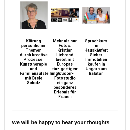
Klärung
Mehr als nur
Sprachkurs
persönlicher
Fotos:
für
Themen
Kristian
Hauskäufer:
durch kreative
Liebrand
Sicher
Prozesse:
bietet mit
Immobilien
Kunsttherapie
Europas
kaufen in
und
einzigartigem
Ungarn am
Familienaufstellungen
Boudoir-
Balaton
mit Brele
Fotostudio
Scholz
ein ganz
besonderes
Erlebnis für
Frauen
We will be happy to hear your thoughts