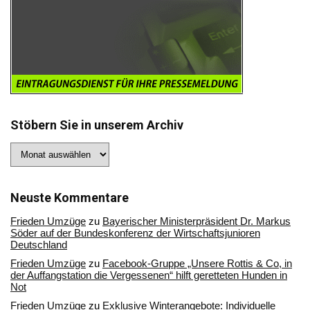
Stöbern Sie in unserem Archiv
Stöbern
Sie
in
unserem
Archiv
Neuste Kommentare
Frieden Umzüge
zu
Bayerischer Ministerpräsident Dr. Markus
Söder auf der Bundeskonferenz der Wirtschaftsjunioren
Deutschland
Frieden Umzüge
zu
Facebook-Gruppe „Unsere Rottis & Co, in
der Auffangstation die Vergessenen“ hilft geretteten Hunden in
Not
Frieden Umzüge
zu
Exklusive Winterangebote: Individuelle