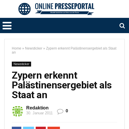
Home
»
Newsticker
»
Zypern erkennt Palästinensergebiet als Staat
an
Newsticker
Zypern erkennt
Palästinensergebiet als
Staat an
Redaktion
0
30. Januar 2011