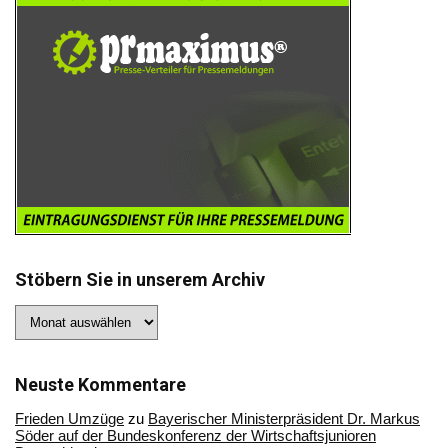
Stöbern Sie in unserem Archiv
Stöbern
Sie
in
unserem
Archiv
Neuste Kommentare
Frieden Umzüge
zu
Bayerischer Ministerpräsident Dr. Markus
Söder auf der Bundeskonferenz der Wirtschaftsjunioren