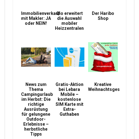
Immobilienverkauf
Qio erweitert
Der Haribo
mit Makler: JA
die Auswahl
Shop
oder NEIN!
mobiler
Heizzentralen
News zum
Gratis-Aktion
Kreative
Thema
bei Lebara
Weihnachtsgeschenke
Campingurlaub
Mobile –
im Herbst: Die
kostenlose
richtige
SIM Karte mit
Ausrüstung
Extra-
für gelungene
Guthaben
Outdoor-
Erlebnisse –
herbstliche
Tipps