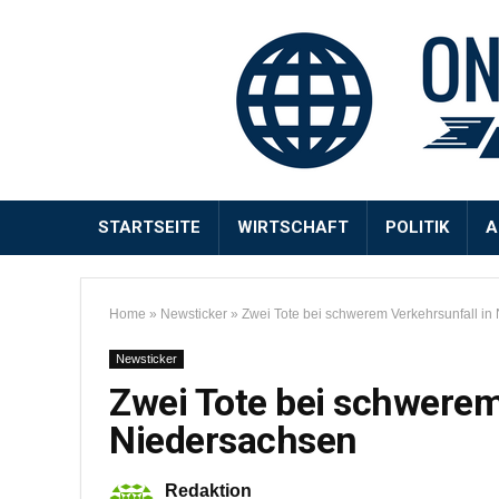
STARTSEITE
WIRTSCHAFT
POLITIK
A
Home
»
Newsticker
»
Zwei Tote bei schwerem Verkehrsunfall in
Newsticker
Zwei Tote bei schwerem
Niedersachsen
Redaktion