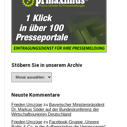
Stöbern Sie in unserem Archiv
Stöbern
Sie
in
unserem
Archiv
Neuste Kommentare
Frieden Umzüge
zu
Bayerischer Ministerpräsident
Dr. Markus Söder auf der Bundeskonferenz der
Wirtschaftsjunioren Deutschland
Frieden Umzüge
zu
Facebook-Gruppe „Unsere
Rottis & Co, in der Auffangstation die Vergessenen“