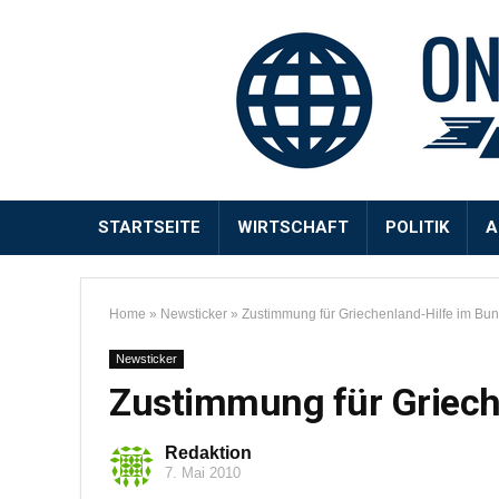
STARTSEITE
WIRTSCHAFT
POLITIK
A
Home
»
Newsticker
»
Zustimmung für Griechenland-Hilfe im Bu
Newsticker
Zustimmung für Griech
Redaktion
7. Mai 2010