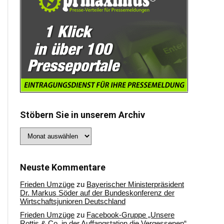
Stöbern Sie in unserem Archiv
Stöbern
Sie
in
unserem
Archiv
Neuste Kommentare
Frieden Umzüge
zu
Bayerischer Ministerpräsident
Dr. Markus Söder auf der Bundeskonferenz der
Wirtschaftsjunioren Deutschland
Frieden Umzüge
zu
Facebook-Gruppe „Unsere
Rottis & Co, in der Auffangstation die Vergessenen“