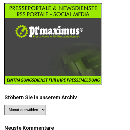
Stöbern Sie in unserem Archiv
Stöbern
Sie
in
unserem
Archiv
Neuste Kommentare