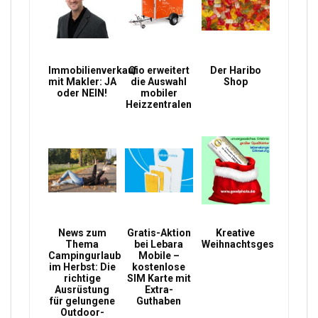
Immobilienverkauf
Qio erweitert
Der Haribo
mit Makler: JA
die Auswahl
Shop
oder NEIN!
mobiler
Heizzentralen
News zum
Gratis-Aktion
Kreative
Thema
bei Lebara
Weihnachtsgeschenke
Campingurlaub
Mobile –
im Herbst: Die
kostenlose
richtige
SIM Karte mit
Ausrüstung
Extra-
für gelungene
Guthaben
Outdoor-