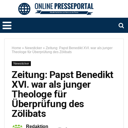
Home
»
Newsticker
»
Zeitung: Papst Benedikt XVI. war als junger
Theologe für Überprüfung des Zölibats
Newsticker
Zeitung: Papst Benedikt
XVI. war als junger
Theologe für
Überprüfung des
Zölibats
Redaktion