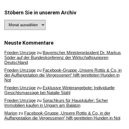
Stöbern Sie in unserem Archiv
Stöbern
Sie
in
unserem
Archiv
Neuste Kommentare
Frieden Umzüge
zu
Bayerischer Ministerpräsident Dr. Markus
Söder auf der Bundeskonferenz der Wirtschaftsjunioren
Deutschland
Frieden Umzüge
zu
Facebook-Gruppe „Unsere Rottis & Co, in
der Auffangstation die Vergessenen“ hilft geretteten Hunden in
Not
Frieden Umzüge
zu
Exklusive Winterangebote: Individuelle
Gesichtsmassage bei Natalie Stahl
Frieden Umzüge
zu
Sprachkurs für Hauskäufer: Sicher
Immobilien kaufen in Ungarn am Balaton
Marion
zu
Facebook-Gruppe „Unsere Rottis & Co, in der
Auffangstation die Vergessenen“ hilft geretteten Hunden in Not