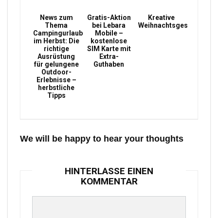
News zum
Gratis-Aktion
Kreative
Thema
bei Lebara
Weihnachtsgeschenke
Campingurlaub
Mobile –
im Herbst: Die
kostenlose
richtige
SIM Karte mit
Ausrüstung
Extra-
für gelungene
Guthaben
Outdoor-
Erlebnisse –
herbstliche
Tipps
We will be happy to hear your thoughts
HINTERLASSE EINEN
KOMMENTAR