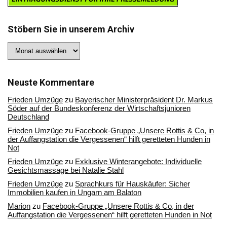
Stöbern Sie in unserem Archiv
Stöbern
Sie
in
unserem
Archiv
Neuste Kommentare
Frieden Umzüge
zu
Bayerischer Ministerpräsident Dr. Markus
Söder auf der Bundeskonferenz der Wirtschaftsjunioren
Deutschland
Frieden Umzüge
zu
Facebook-Gruppe „Unsere Rottis & Co, in
der Auffangstation die Vergessenen“ hilft geretteten Hunden in
Not
Frieden Umzüge
zu
Exklusive Winterangebote: Individuelle
Gesichtsmassage bei Natalie Stahl
Frieden Umzüge
zu
Sprachkurs für Hauskäufer: Sicher
Immobilien kaufen in Ungarn am Balaton
Marion
zu
Facebook-Gruppe „Unsere Rottis & Co, in der
Auffangstation die Vergessenen“ hilft geretteten Hunden in Not