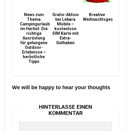
News zum
Gratis-Aktion
Kreative
Thema
bei Lebara
Weihnachtsgeschenke
Campingurlaub
Mobile –
im Herbst: Die
kostenlose
richtige
SIM Karte mit
Ausrüstung
Extra-
für gelungene
Guthaben
Outdoor-
Erlebnisse –
herbstliche
Tipps
We will be happy to hear your thoughts
HINTERLASSE EINEN
KOMMENTAR