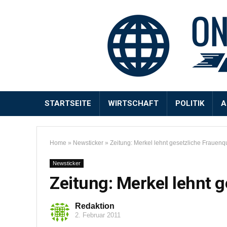
STARTSEITE
WIRTSCHAFT
POLITIK
A
Home
»
Newsticker
»
Zeitung: Merkel lehnt gesetzliche Frauenq
Newsticker
Zeitung: Merkel lehnt 
Redaktion
2. Februar 2011