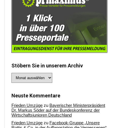
Stöbern Sie in unserem Archiv
Stöbern
Sie
in
unserem
Archiv
Neuste Kommentare
Frieden Umzüge
zu
Bayerischer Ministerpräsident
Dr. Markus Söder auf der Bundeskonferenz der
Wirtschaftsjunioren Deutschland
Frieden Umzüge
zu
Facebook-Gruppe „Unsere
Rottis & Co, in der Auffangstation die Vergessenen“