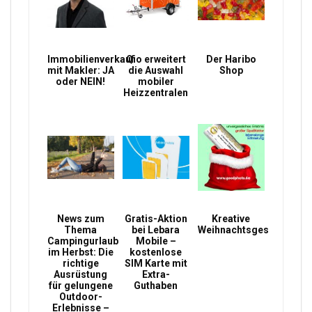
Immobilienverkauf
Qio erweitert
Der Haribo
mit Makler: JA
die Auswahl
Shop
oder NEIN!
mobiler
Heizzentralen
News zum
Gratis-Aktion
Kreative
Thema
bei Lebara
Weihnachtsgeschenke
Campingurlaub
Mobile –
im Herbst: Die
kostenlose
richtige
SIM Karte mit
Ausrüstung
Extra-
für gelungene
Guthaben
Outdoor-
Erlebnisse –