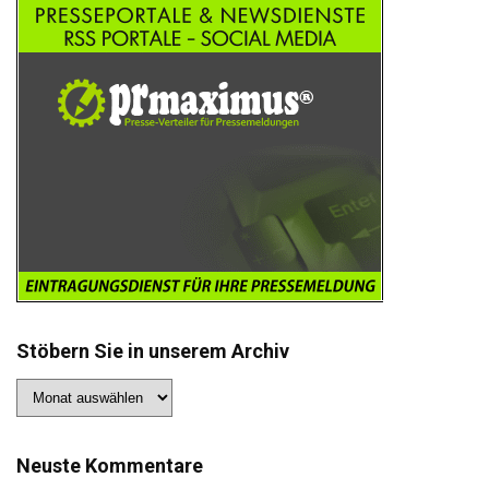
Stöbern Sie in unserem Archiv
Stöbern
Sie
in
unserem
Archiv
Neuste Kommentare