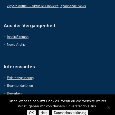
Zypern Aktuell – Aktuelle Einblicke, spannende News
Aus der Vergangenheit
Inhalt/Sitemap
News-Archiv
Interessantes
Existenzgründung
Beamtendarlehen
Bewerben!
Diese Website benutzt Cookies. Wenn du die Website weiter
nutzt, gehen wir von deinem Einverständnis aus.
OK
Nein
Datenschutzerklärung
2017 Online-Presseportal.com. Alle Rechte vorbehalten.