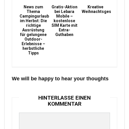
News zum
Gratis-Aktion
Kreative
Thema
bei Lebara
Weihnachtsgeschenke
Campingurlaub
Mobile –
im Herbst: Die
kostenlose
richtige
SIM Karte mit
Ausrüstung
Extra-
für gelungene
Guthaben
Outdoor-
Erlebnisse –
herbstliche
Tipps
We will be happy to hear your thoughts
HINTERLASSE EINEN
KOMMENTAR