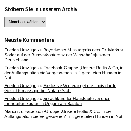
Stöbern Sie in unserem Archiv
Stöbern
Sie
in
unserem
Archiv
Neuste Kommentare
Frieden Umzüge
zu
Bayerischer Ministerpräsident Dr. Markus
Söder auf der Bundeskonferenz der Wirtschaftsjunioren
Deutschland
Frieden Umzüge
zu
Facebook-Gruppe „Unsere Rottis & Co, in
der Auffangstation die Vergessenen“ hilft geretteten Hunden in
Not
Frieden Umzüge
zu
Exklusive Winterangebote: Individuelle
Gesichtsmassage bei Natalie Stahl
Frieden Umzüge
zu
Sprachkurs für Hauskäufer: Sicher
Immobilien kaufen in Ungarn am Balaton
Marion
zu
Facebook-Gruppe „Unsere Rottis & Co, in der
Auffangstation die Vergessenen“ hilft geretteten Hunden in Not