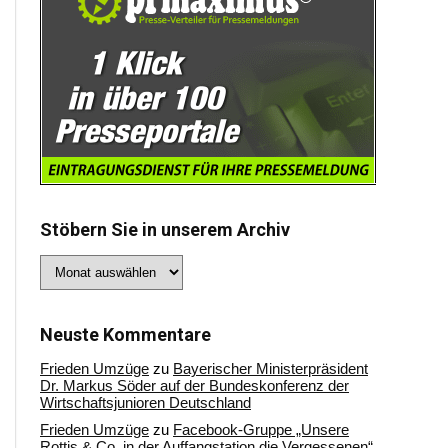
Stöbern Sie in unserem Archiv
Stöbern
Sie
in
unserem
Archiv
Neuste Kommentare
Frieden Umzüge
zu
Bayerischer Ministerpräsident
Dr. Markus Söder auf der Bundeskonferenz der
Wirtschaftsjunioren Deutschland
Frieden Umzüge
zu
Facebook-Gruppe „Unsere
Rottis & Co, in der Auffangstation die Vergessenen“