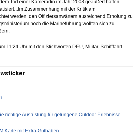
 dem Tod einer Kameradin im Jahr 2008 geäußert hatten,
tisiert. „Im Zusammenhang mit der Kritik am
chtet werden, den Offiziersanwärtern ausreichend Erholung zu
gsministerium noch die Marineführung wollten sich zu
ßern.
 11:24 Uhr mit den Stichworten DEU, Militär, Schifffahrt
ewsticker
n
richtige Ausrüstung für gelungene Outdoor-Erlebnisse –
IM Karte mit Extra-Guthaben