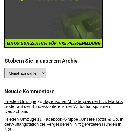
Stöbern Sie in unserem Archiv
Stöbern
Sie
in
unserem
Archiv
Neuste Kommentare
Frieden Umzüge
zu
Bayerischer Ministerpräsident Dr. Markus
Söder auf der Bundeskonferenz der Wirtschaftsjunioren
Deutschland
Frieden Umzüge
zu
Facebook-Gruppe „Unsere Rottis & Co, in
der Auffangstation die Vergessenen“ hilft geretteten Hunden in
Not