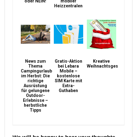
oder NEIN!
mobiler
Heizzentralen
News zum
Gratis-Aktion
Kreative
Thema
bei Lebara
Weihnachtsgeschenke
Campingurlaub
Mobile –
im Herbst: Die
kostenlose
richtige
SIM Karte mit
Ausrüstung
Extra-
für gelungene
Guthaben
Outdoor-
Erlebnisse –
herbstliche
Tipps