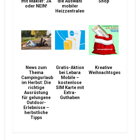
mit Makler: JA
die Auswahl
Shop
oder NEIN!
mobiler
Heizzentralen
News zum
Gratis-Aktion
Kreative
Thema
bei Lebara
Weihnachtsgeschenke
Campingurlaub
Mobile –
im Herbst: Die
kostenlose
richtige
SIM Karte mit
Ausrüstung
Extra-
für gelungene
Guthaben
Outdoor-
Erlebnisse –
herbstliche
Tipps