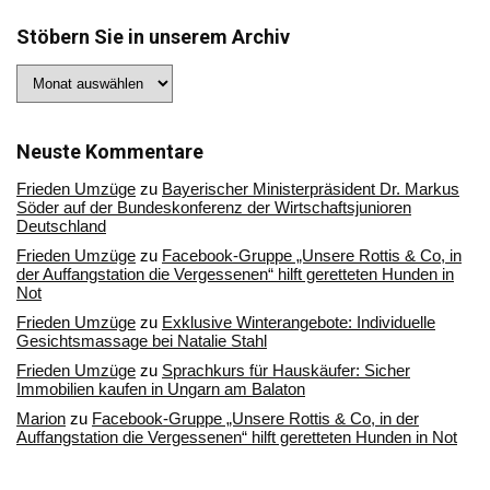
Stöbern Sie in unserem Archiv
Stöbern
Sie
in
unserem
Archiv
Neuste Kommentare
Frieden Umzüge
zu
Bayerischer Ministerpräsident Dr. Markus
Söder auf der Bundeskonferenz der Wirtschaftsjunioren
Deutschland
Frieden Umzüge
zu
Facebook-Gruppe „Unsere Rottis & Co, in
der Auffangstation die Vergessenen“ hilft geretteten Hunden in
Not
Frieden Umzüge
zu
Exklusive Winterangebote: Individuelle
Gesichtsmassage bei Natalie Stahl
Frieden Umzüge
zu
Sprachkurs für Hauskäufer: Sicher
Immobilien kaufen in Ungarn am Balaton
Marion
zu
Facebook-Gruppe „Unsere Rottis & Co, in der
Auffangstation die Vergessenen“ hilft geretteten Hunden in Not