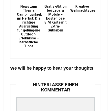
News zum
Gratis-Aktion
Kreative
Thema
bei Lebara
Weihnachtsgeschenke
Campingurlaub
Mobile –
im Herbst: Die
kostenlose
richtige
SIM Karte mit
Ausrüstung
Extra-
für gelungene
Guthaben
Outdoor-
Erlebnisse –
herbstliche
Tipps
We will be happy to hear your thoughts
HINTERLASSE EINEN
KOMMENTAR