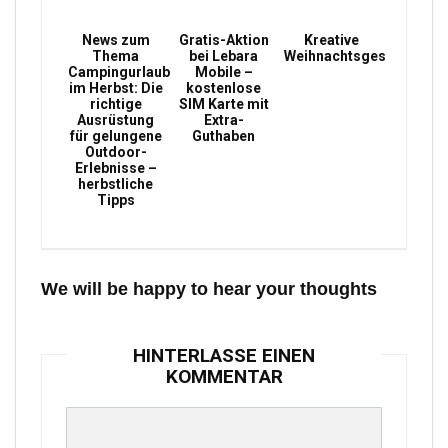
News zum
Gratis-Aktion
Kreative
Thema
bei Lebara
Weihnachtsgeschenke
Campingurlaub
Mobile –
im Herbst: Die
kostenlose
richtige
SIM Karte mit
Ausrüstung
Extra-
für gelungene
Guthaben
Outdoor-
Erlebnisse –
herbstliche
Tipps
We will be happy to hear your thoughts
HINTERLASSE EINEN
KOMMENTAR