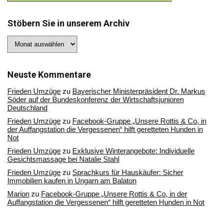
Stöbern Sie in unserem Archiv
Stöbern
Sie
in
unserem
Archiv
Neuste Kommentare
Frieden Umzüge
zu
Bayerischer Ministerpräsident Dr. Markus
Söder auf der Bundeskonferenz der Wirtschaftsjunioren
Deutschland
Frieden Umzüge
zu
Facebook-Gruppe „Unsere Rottis & Co, in
der Auffangstation die Vergessenen“ hilft geretteten Hunden in
Not
Frieden Umzüge
zu
Exklusive Winterangebote: Individuelle
Gesichtsmassage bei Natalie Stahl
Frieden Umzüge
zu
Sprachkurs für Hauskäufer: Sicher
Immobilien kaufen in Ungarn am Balaton
Marion
zu
Facebook-Gruppe „Unsere Rottis & Co, in der
Auffangstation die Vergessenen“ hilft geretteten Hunden in Not