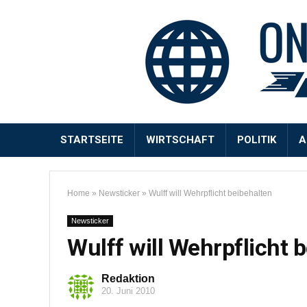
STARTSEITE
WIRTSCHAFT
POLITIK
A
Home
»
Newsticker
»
Wulff will Wehrpflicht beibehalten
Newsticker
Wulff will Wehrpflicht 
Redaktion
20. Juni 2010