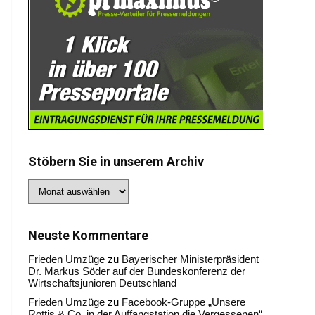
Stöbern Sie in unserem Archiv
Stöbern
Sie
in
unserem
Archiv
Neuste Kommentare
Frieden Umzüge
zu
Bayerischer Ministerpräsident
Dr. Markus Söder auf der Bundeskonferenz der
Wirtschaftsjunioren Deutschland
Frieden Umzüge
zu
Facebook-Gruppe „Unsere
Rottis & Co, in der Auffangstation die Vergessenen“