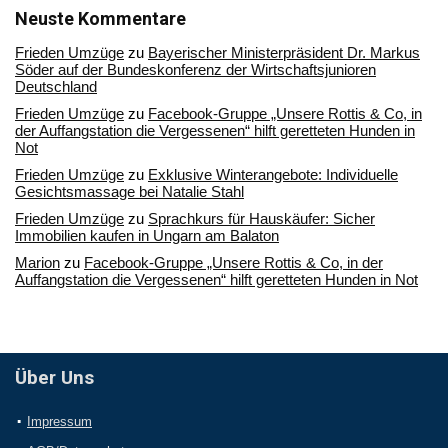
Archiv
Neuste Kommentare
Frieden Umzüge
zu
Bayerischer Ministerpräsident Dr. Markus
Söder auf der Bundeskonferenz der Wirtschaftsjunioren
Deutschland
Frieden Umzüge
zu
Facebook-Gruppe „Unsere Rottis & Co, in
der Auffangstation die Vergessenen“ hilft geretteten Hunden in
Not
Frieden Umzüge
zu
Exklusive Winterangebote: Individuelle
Gesichtsmassage bei Natalie Stahl
Frieden Umzüge
zu
Sprachkurs für Hauskäufer: Sicher
Immobilien kaufen in Ungarn am Balaton
Marion
zu
Facebook-Gruppe „Unsere Rottis & Co, in der
Auffangstation die Vergessenen“ hilft geretteten Hunden in Not
Über Uns
Impressum