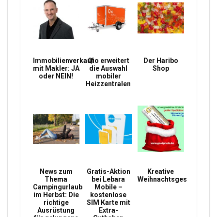
Immobilienverkauf
Qio erweitert
Der Haribo
mit Makler: JA
die Auswahl
Shop
oder NEIN!
mobiler
Heizzentralen
News zum
Gratis-Aktion
Kreative
Thema
bei Lebara
Weihnachtsgeschenke
Campingurlaub
Mobile –
im Herbst: Die
kostenlose
richtige
SIM Karte mit
Ausrüstung
Extra-