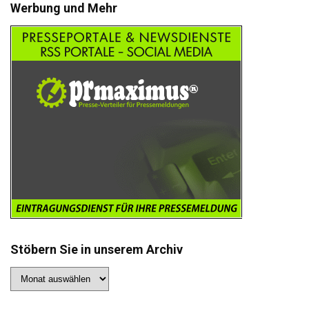
Werbung und Mehr
Stöbern Sie in unserem Archiv
Stöbern
Sie
in
unserem