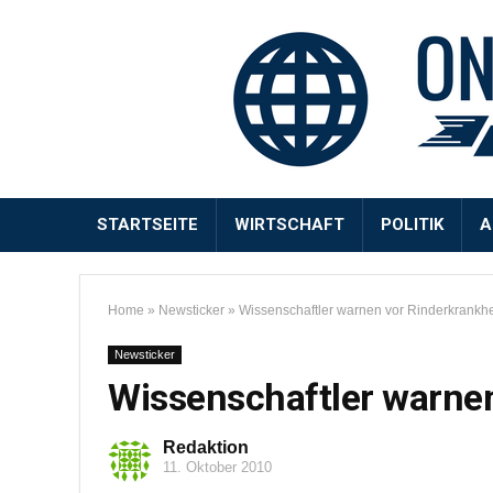
STARTSEITE
WIRTSCHAFT
POLITIK
A
Home
»
Newsticker
»
Wissenschaftler warnen vor Rinderkrankhe
Newsticker
Wissenschaftler warnen
Redaktion
11. Oktober 2010