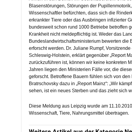
Blasenstörungen, Störungen der Pupillenmotorik,
Wissenschaftler befürchten, dass sich die Rinderk
erkrankter Tiere oder das Ausbringen infizierter 
bundesweit schon rund 1000 Betriebe betroffen gew
Krankheit nicht meldepflichtig ist. Weder das La
Bundeslandwirtschaftsministerium bewerten die E
erforscht werden. Dr. Juliane Rumpf, Vorsitzende
Schleswig-Holstein, erklärt gegenüber „Report Ma
zurückzuführen ist, können wir keine konkreten M
Jahren liegen den Ministerien Fälle vor, die di
geforscht. Betroffene Bauern fühlen sich von den 
Bratrschovsky dazu in „Report Mainz“: „Wir kämp
sehen, ist ein neues Sterben und das zieht sich w
Diese Meldung aus Leipzig wurde am 11.10.2010
Wissenschaft, Tiere, Nahrungsmittel übertragen.
Weitere Artikel aus der Kategorie N