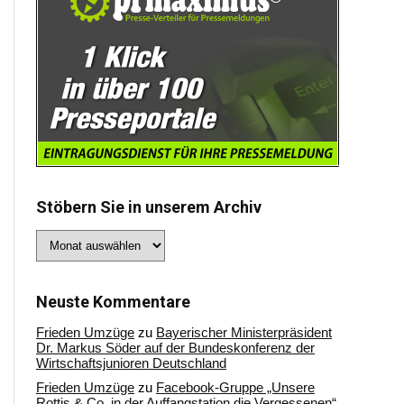
Stöbern Sie in unserem Archiv
Stöbern
Sie
in
unserem
Archiv
Neuste Kommentare
Frieden Umzüge
zu
Bayerischer Ministerpräsident
Dr. Markus Söder auf der Bundeskonferenz der
Wirtschaftsjunioren Deutschland
Frieden Umzüge
zu
Facebook-Gruppe „Unsere
Rottis & Co, in der Auffangstation die Vergessenen“