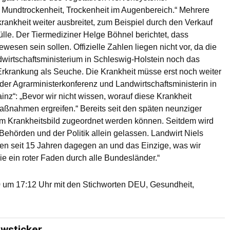
 Mundtrockenheit, Trockenheit im Augenbereich.“ Mehrere
rankheit weiter ausbreitet, zum Beispiel durch den Verkauf
Gülle. Der Tiermediziner Helge Böhnel berichtet, dass
esen sein sollen. Offizielle Zahlen liegen nicht vor, da die
ndwirtschaftsministerium in Schleswig-Holstein noch das
rkrankung als Seuche. Die Krankheit müsse erst noch weiter
 der Agrarministerkonferenz und Landwirtschaftsministerin in
inz“: „Bevor wir nicht wissen, worauf diese Krankheit
aßnahmen ergreifen.“ Bereits seit den späten neunziger
esem Krankheitsbild zugeordnet werden können. Seitdem wird
Behörden und der Politik allein gelassen. Landwirt Niels
fen seit 15 Jahren dagegen an und das Einzige, was wir
ie ein roter Faden durch alle Bundesländer.“
 um 17:12 Uhr mit den Stichworten DEU, Gesundheit,
ewsticker