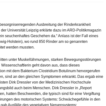
 besorgniserregenden Ausbreitung der Rinderkrankheit
der Universität Leipzig erklärte dazu im ARD-Politikmagazin
 ein seuchenhaftes Geschehen da.“ Anlass ist der Fall eines
swig-Holstein), wo rund 850 Rinder am so genannten
ötet werden mussten.
re litten unter Muskellähmungen, starken Bewegungsstörungen
e Wissenschaftlerin geht davon aus, dass dieses
ktion mit dem Bakterium Clostridium Botulinum hervorgerufen
ten, sind an den gleichen Symptomen erkrankt. Das ergab eine
sten Dirk Dressler von der Medizinischen Hochschule
ungsbild auch beim Menschen. Dirk Dressler in „Report
en, hatten Beschwerden, die typisch sind für eine Vergiftung
Störungen des motorischen Systems: Schwächegefühle in den
 gab Ausfälle des vegetativen Nervensystems: