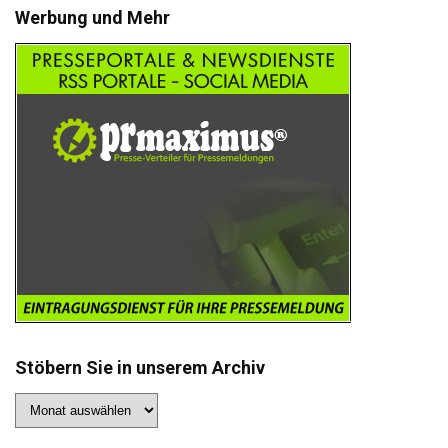
Werbung und Mehr
Stöbern Sie in unserem Archiv
Stöbern
Sie
in