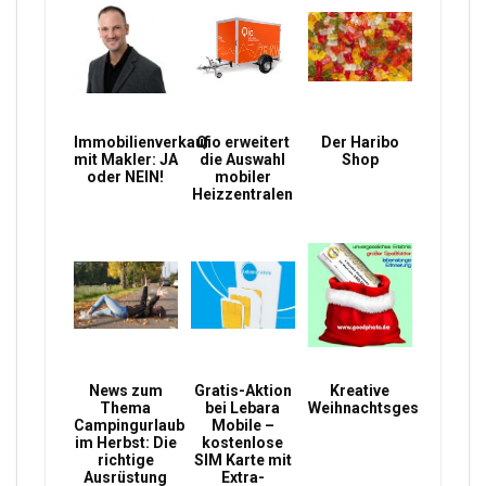
Immobilienverkauf
Qio erweitert
Der Haribo
mit Makler: JA
die Auswahl
Shop
oder NEIN!
mobiler
Heizzentralen
News zum
Gratis-Aktion
Kreative
Thema
bei Lebara
Weihnachtsgeschenke
Campingurlaub
Mobile –
im Herbst: Die
kostenlose
richtige
SIM Karte mit
Ausrüstung
Extra-