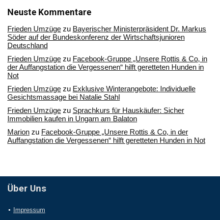
unserem
Archiv
Neuste Kommentare
Frieden Umzüge
zu
Bayerischer Ministerpräsident Dr. Markus
Söder auf der Bundeskonferenz der Wirtschaftsjunioren
Deutschland
Frieden Umzüge
zu
Facebook-Gruppe „Unsere Rottis & Co, in
der Auffangstation die Vergessenen“ hilft geretteten Hunden in
Not
Frieden Umzüge
zu
Exklusive Winterangebote: Individuelle
Gesichtsmassage bei Natalie Stahl
Frieden Umzüge
zu
Sprachkurs für Hauskäufer: Sicher
Immobilien kaufen in Ungarn am Balaton
Marion
zu
Facebook-Gruppe „Unsere Rottis & Co, in der
Auffangstation die Vergessenen“ hilft geretteten Hunden in Not
Über Uns
Impressum