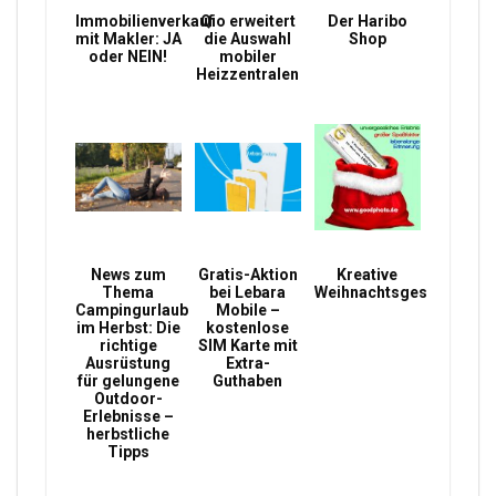
Immobilienverkauf
Qio erweitert
Der Haribo
mit Makler: JA
die Auswahl
Shop
oder NEIN!
mobiler
Heizzentralen
News zum
Gratis-Aktion
Kreative
Thema
bei Lebara
Weihnachtsgeschenke
Campingurlaub
Mobile –
im Herbst: Die
kostenlose
richtige
SIM Karte mit
Ausrüstung
Extra-
für gelungene
Guthaben
Outdoor-
Erlebnisse –
herbstliche
Tipps