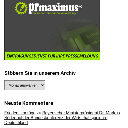
Stöbern Sie in unserem Archiv
Stöbern
Sie
in
unserem
Archiv
Neuste Kommentare
Frieden Umzüge
zu
Bayerischer Ministerpräsident Dr. Markus
Söder auf der Bundeskonferenz der Wirtschaftsjunioren
Deutschland