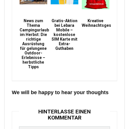
News zum
Gratis-Aktion
Kreative
Thema
bei Lebara
Weihnachtsgeschenke
Campingurlaub
Mobile –
im Herbst: Die
kostenlose
richtige
SIM Karte mit
Ausrüstung
Extra-
für gelungene
Guthaben
Outdoor-
Erlebnisse –
herbstliche
Tipps
We will be happy to hear your thoughts
HINTERLASSE EINEN
KOMMENTAR