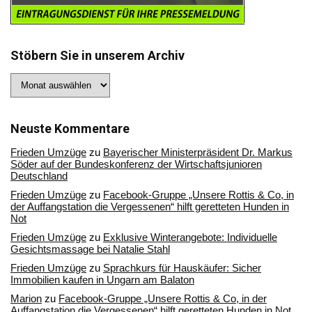
Stöbern Sie in unserem Archiv
Stöbern
Sie
in
unserem
Archiv
Neuste Kommentare
Frieden Umzüge
zu
Bayerischer Ministerpräsident Dr. Markus
Söder auf der Bundeskonferenz der Wirtschaftsjunioren
Deutschland
Frieden Umzüge
zu
Facebook-Gruppe „Unsere Rottis & Co, in
der Auffangstation die Vergessenen“ hilft geretteten Hunden in
Not
Frieden Umzüge
zu
Exklusive Winterangebote: Individuelle
Gesichtsmassage bei Natalie Stahl
Frieden Umzüge
zu
Sprachkurs für Hauskäufer: Sicher
Immobilien kaufen in Ungarn am Balaton
Marion
zu
Facebook-Gruppe „Unsere Rottis & Co, in der
Auffangstation die Vergessenen“ hilft geretteten Hunden in Not