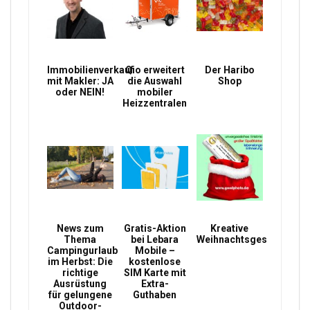
Immobilienverkauf
Qio erweitert
Der Haribo
mit Makler: JA
die Auswahl
Shop
oder NEIN!
mobiler
Heizzentralen
News zum
Gratis-Aktion
Kreative
Thema
bei Lebara
Weihnachtsgeschenke
Campingurlaub
Mobile –
im Herbst: Die
kostenlose
richtige
SIM Karte mit
Ausrüstung
Extra-
für gelungene
Guthaben
Outdoor-