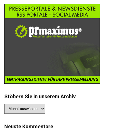
Stöbern Sie in unserem Archiv
Stöbern
Sie
in
unserem
Archiv
Neuste Kommentare