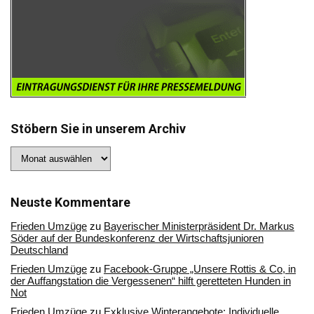
Stöbern Sie in unserem Archiv
Stöbern
Sie
in
unserem
Archiv
Neuste Kommentare
Frieden Umzüge
zu
Bayerischer Ministerpräsident Dr. Markus
Söder auf der Bundeskonferenz der Wirtschaftsjunioren
Deutschland
Frieden Umzüge
zu
Facebook-Gruppe „Unsere Rottis & Co, in
der Auffangstation die Vergessenen“ hilft geretteten Hunden in
Not
Frieden Umzüge
zu
Exklusive Winterangebote: Individuelle