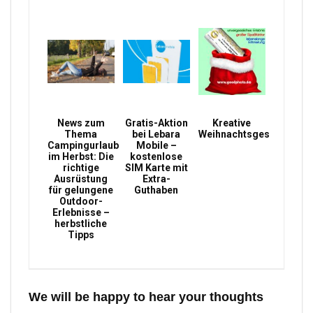
News zum
Gratis-Aktion
Kreative
Thema
bei Lebara
Weihnachtsgeschenke
Campingurlaub
Mobile –
im Herbst: Die
kostenlose
richtige
SIM Karte mit
Ausrüstung
Extra-
für gelungene
Guthaben
Outdoor-
Erlebnisse –
herbstliche
Tipps
We will be happy to hear your thoughts