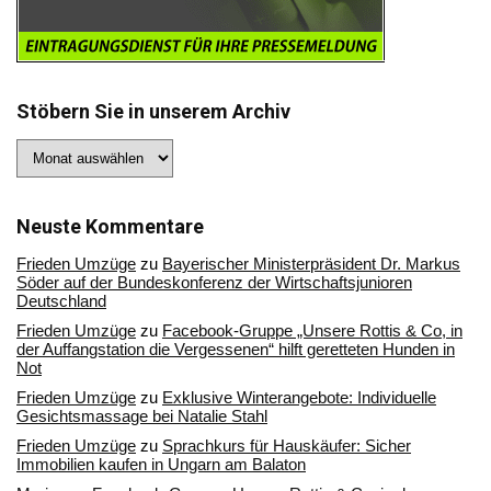
Stöbern Sie in unserem Archiv
Stöbern
Sie
in
unserem
Archiv
Neuste Kommentare
Frieden Umzüge
zu
Bayerischer Ministerpräsident Dr. Markus
Söder auf der Bundeskonferenz der Wirtschaftsjunioren
Deutschland
Frieden Umzüge
zu
Facebook-Gruppe „Unsere Rottis & Co, in
der Auffangstation die Vergessenen“ hilft geretteten Hunden in
Not
Frieden Umzüge
zu
Exklusive Winterangebote: Individuelle
Gesichtsmassage bei Natalie Stahl
Frieden Umzüge
zu
Sprachkurs für Hauskäufer: Sicher
Immobilien kaufen in Ungarn am Balaton