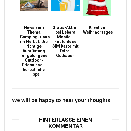
News zum
Gratis-Aktion
Kreative
Thema
bei Lebara
Weihnachtsgeschenke
Campingurlaub
Mobile –
im Herbst: Die
kostenlose
richtige
SIM Karte mit
Ausrüstung
Extra-
für gelungene
Guthaben
Outdoor-
Erlebnisse –
herbstliche
Tipps
We will be happy to hear your thoughts
HINTERLASSE EINEN
KOMMENTAR