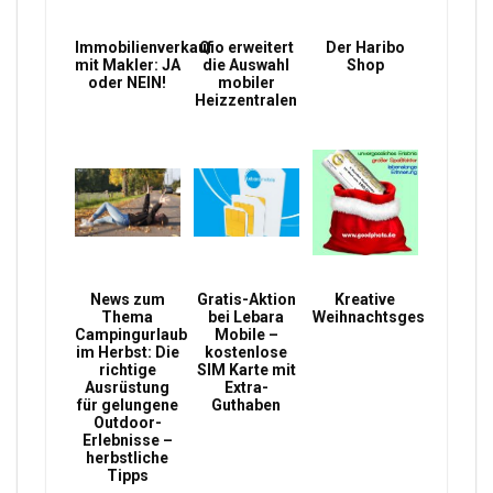
Immobilienverkauf
Qio erweitert
Der Haribo
mit Makler: JA
die Auswahl
Shop
oder NEIN!
mobiler
Heizzentralen
News zum
Gratis-Aktion
Kreative
Thema
bei Lebara
Weihnachtsgeschenke
Campingurlaub
Mobile –
im Herbst: Die
kostenlose
richtige
SIM Karte mit
Ausrüstung
Extra-
für gelungene
Guthaben
Outdoor-
Erlebnisse –
herbstliche
Tipps