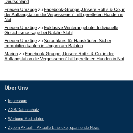
Deutschland
Frieden Umzüge
zu
Facebook-Gruppe „Unsere Rottis & Co, in
der Auffangstation die Vergessenen“ hilft geretteten Hunden in
Not
Frieden Umzüge
zu
Exklusive Winterangebote: Individuelle
Gesichtsmassage bei Natalie Stahl
Frieden Umzüge
zu
Sprachkurs für Hauskäufer: Sicher
Immobilien kaufen in Ungarn am Balaton
Marion
zu
Facebook-Gruppe „Unsere Rottis & Co, in der
Auffangstation die Vergessenen“ hilft geretteten Hunden in Not
Über Uns
Impressum
AGB/Datenschutz
Werbung Mediadaten
Zypern Aktuell – Aktuelle Einblicke, spannende News