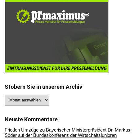
Stöbern Sie in unserem Archiv
Stöbern
Sie
in
unserem
Archiv
Neuste Kommentare
Frieden Umzüge
zu
Bayerischer Ministerpräsident Dr. Markus
Söder auf der Bundeskonferenz der Wirtschaftsjunioren