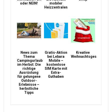
oder NEIN!
mobiler
Heizzentralen
News zum
Gratis-Aktion
Kreative
Thema
bei Lebara
Weihnachtsgeschenke
Campingurlaub
Mobile –
im Herbst: Die
kostenlose
richtige
SIM Karte mit
Ausrüstung
Extra-
für gelungene
Guthaben
Outdoor-
Erlebnisse –
herbstliche
Tipps