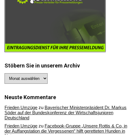
Stöbern Sie in unserem Archiv
Stöbern
Sie
in
unserem
Archiv
Neuste Kommentare
Frieden Umzüge
zu
Bayerischer Ministerpräsident Dr. Markus
Söder auf der Bundeskonferenz der Wirtschaftsjunioren
Deutschland
Frieden Umzüge
zu
Facebook-Gruppe „Unsere Rottis & Co, in
der Auffangstation die Vergessenen“ hilft geretteten Hunden in