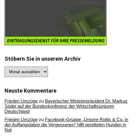
Stöbern Sie in unserem Archiv
Stöbern
Sie
in
unserem
Archiv
Neuste Kommentare
Frieden Umzüge
zu
Bayerischer Ministerpräsident Dr. Markus
Söder auf der Bundeskonferenz der Wirtschaftsjunioren
Deutschland
Frieden Umzüge
zu
Facebook-Gruppe „Unsere Rottis & Co, in
der Auffangstation die Vergessenen“ hilft geretteten Hunden in
Not