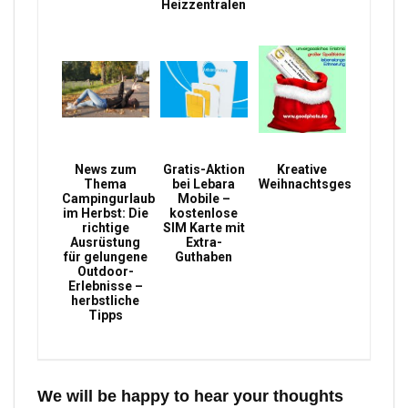
Heizzentralen
News zum
Gratis-Aktion
Kreative
Thema
bei Lebara
Weihnachtsgeschenke
Campingurlaub
Mobile –
im Herbst: Die
kostenlose
richtige
SIM Karte mit
Ausrüstung
Extra-
für gelungene
Guthaben
Outdoor-
Erlebnisse –
herbstliche
Tipps
We will be happy to hear your thoughts